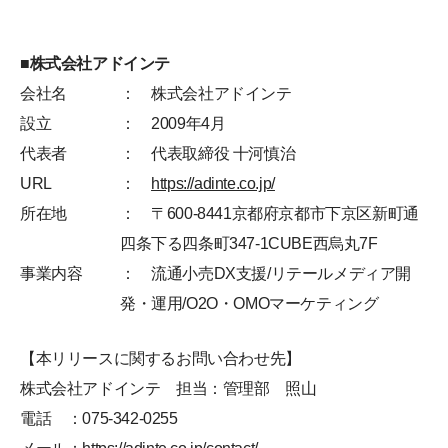
■株式会社アドインテ
会社名
： 株式会社アドインテ
設立
： 2009年4月
代表者
： 代表取締役 十河慎治
URL
：
https://adinte.co.jp/
所在地
： 〒600-8441京都府京都市下京区新町通
四条下る四条町347-1CUBE西烏丸7F
事業内容
： 流通小売DX支援/リテールメディア開
発・運用/O2O・OMOマーケティング
【本リリースに関するお問い合わせ先】
株式会社アドインテ 担当：管理部 照山
電話 ：075-342-0255