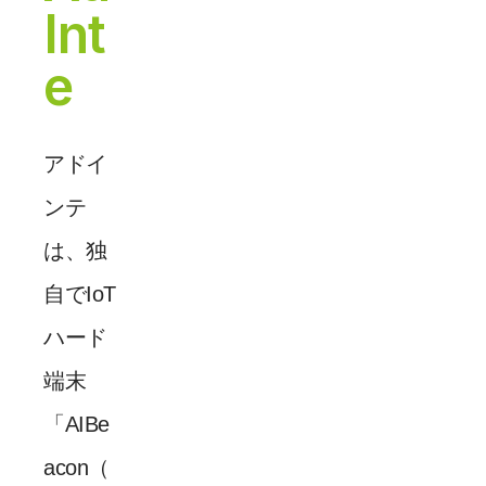
Int
e
アドイ
ンテ
は、独
自でIoT
ハード
端末
「AIBe
acon（