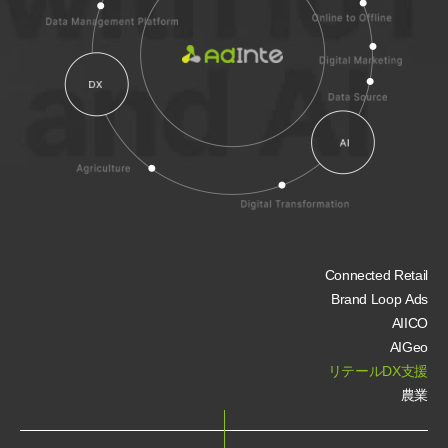
Connected Retail
Brand Loop Ads
AIICO
AIGeo
リテールDX支援
農業