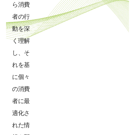
ら消費
者の行
動を深
く理解
し、そ
れを基
に個々
の消費
者に最
適化さ
れた情