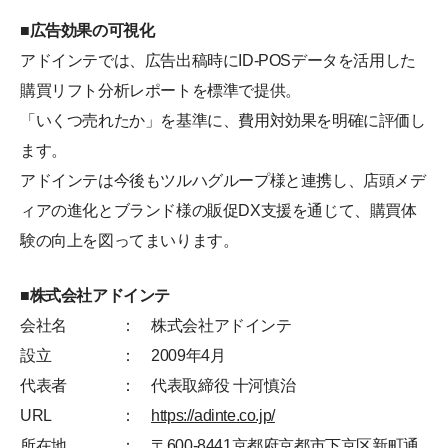
■広告効果の可視化
アドインテでは、広告出稿時にID-POSデータを活用した
購買リフト分析レポートを標準で提供。
「いくつ売れたか」を基準に、費用対効果を明確に評価し
ます。
アドインテは今後もツルハグループ様と連携し、店頭メデ
ィアの進化とブランド様の販促DX支援を通じて、購買体
験の向上を図ってまいります。
■株式会社アドインテ
会社名
： 株式会社アドインテ
設立
： 2009年4月
代表者
： 代表取締役 十河慎治
URL
：
https://adinte.co.jp/
所在地
： 〒600-8441京都府京都市下京区新町通