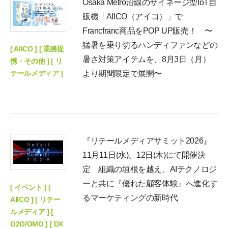
Osaka Metro沿線のサイネージ型IoT自
販機「AIICO（アイコ）」で
Francfranc商品をPOP UP販売！ 〜
猛暑を乗り切るハンディファンなどの
[ AIICO ] [ 業務提
暑さ対策アイテムを、8月3日（月）
携・その他 ] [ リ
テールメディア ]
より期間限定で展開〜
『リテールメディアサミット2026』
11月11日(水)、12日(木)にて開催決
定 組織の垣根を越え、AIテクノロジ
ーと共に『優れた顧客体験』へ進化す
[ イベント ] [
るマーケティングの新時代
AIICO ] [ リテー
ルメディア ] [
O2O/OMO ] [ DX