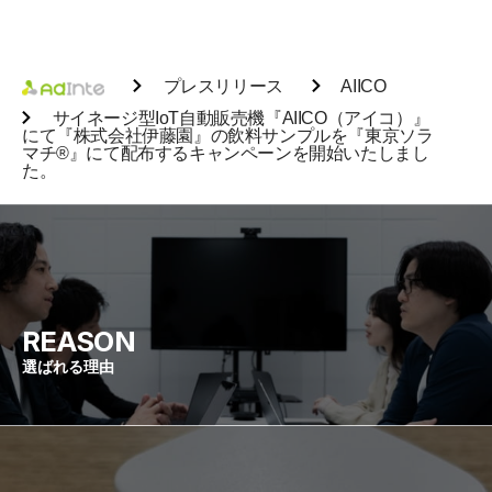
プレスリリース
AIICO
サイネージ型IoT自動販売機『AIICO（アイコ）』
にて『株式会社伊藤園』の飲料サンプルを『東京ソラ
マチ®』にて配布するキャンペーンを開始いたしまし
た。
REASON
選ばれる理由