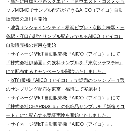
・
新たに白樺広小路スクエア・上尾ウエスト・コスメショ
ップMOMOでサンプル配布ができるAIICO（アイコ）自動
販売機の運用を開始
・
池袋サンシャインシティ・横浜ビブレ・京阪京橋駅・三
条駅・守口市駅でサンプル配布ができるAIICO（アイコ）
自動販売機の運用を開始
・
サイネージ型IoT自動販売機『AIICO（アイコ）』にて
『株式会社伊藤園』の飲料サンプルを『東京ソラマチ®』
にて配布するキャンペーンを開始いたしました。
・
IoT自販機『AIICO（アイコ）』で話題のシャンプー４選
のサンプリング配布を東京・福岡にて実施中！
・
サイネージ型IoT自動販売機『AIICO（アイコ）』にて
『株式会社CHARIS&Co.』の化粧品サンプルを『新宿ミロ
ード』にて配布する実証実験を開始いたしました。
・
サイネージ型IoT自動販売機『AIICO（アイコ）』、