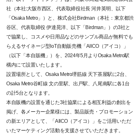
社（本社:大阪市西区、代表取締役社長 河井英明、以下
「Osaka Metro」）と、株式会社Birdman（本社：東京都渋
谷区、代表取締役 伊達晃洋、以下「Birdman」）の3社と
で協業し、コスメや日用品などのサンプル商品が無料でも
らえるサイネージ型IoT自動販売機「AIICO（アイコ）」
（以下「本自販機」）を、2024年5月よりOsaka Metro駅
構内にて設置いたします。
設置場所として、Osaka Metro堺筋線 天下茶屋駅に2台、
Osaka Metro谷町線 文の里駅、出戸駅、八尾南駅に各1台
の計5台となります。
本自販機の設置を通じた3社協業による相互利益の創出を
掲げ、各メーカー企業様には、製品販売・プロモーション
の新エリアとして、「AIICO（アイコ）」をご活用いただ
いたマーケティング活動を支援させていただきます。