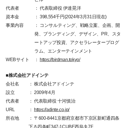
代表者
： 代表取締役 伊達晃洋
資本金
： 398,554千円(2024年3月31日現在)
事業内容
： コンサルティング、戦略立案、企画、開
発、ブランディング、デザイン、PR、スタ
ートアップ投資、アクセラレータープログ
ラム、エンターテインメント
WEBサイト
：
https://birdman.tokyo/
■株式会社アドインテ
会社名
： 株式会社アドインテ
設立
： 2009年4月
代表者
： 代表取締役 十河慎治
URL
：
https://adinte.co.jp/
所在地
： 〒600-8441京都府京都市下京区新町通四条
下る四条町347-1CUBE西烏丸7F