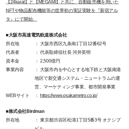
【24karat】と【MEGAMI】と共に、自動販売機を用いた
NFTや物品配布機能等の世界初の実証実験を『新宿アル
タ』にて開始。
■大阪市高速電気軌道株式会社
所在地
： 大阪市西区九条南1丁目12番62号
代表者
： 代表取締役社長 河井英明
資本金
： 2,500億円
事業内容
： 大阪市内を中心とする地下鉄と大阪南港
地区で新交通システム・ニュートラムの運
営、マーケティング事業、都市開発事業
WEBサイト
：
https://www.osakametro.co.jp/
■株式会社Birdman
所在地
： 東京都渋谷区松濤1丁目5番3号 オクシブ
ビル