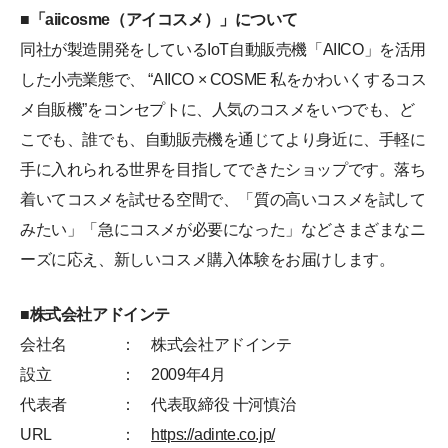
■「aiicosme（アイコスメ）」について
同社が製造開発をしているIoT自動販売機「AIICO」を活用
した小売業態で、 “AIICO × COSME 私をかわいくするコス
メ自販機”をコンセプトに、人気のコスメをいつでも、ど
こでも、誰でも、自動販売機を通じてより身近に、手軽に
手に入れられる世界を目指してできたショップです。落ち
着いてコスメを試せる空間で、「質の高いコスメを試して
みたい」「急にコスメが必要になった」などさまざまなニ
ーズに応え、新しいコスメ購入体験をお届けします。
■株式会社アドインテ
会社名
： 株式会社アドインテ
設立
： 2009年4月
代表者
： 代表取締役 十河慎治
URL
：
https://adinte.co.jp/