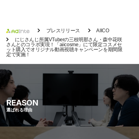
プレスリリース
AIICO
にじさんじ所属VTuberの三枝明那さん・森中花咲
さんとのコラボ実現！「aiicosme」にて限定コスメセ
ット購入でオリジナル動画視聴キャンペーンを期間限
定で実施！
REASON
選ばれる理由