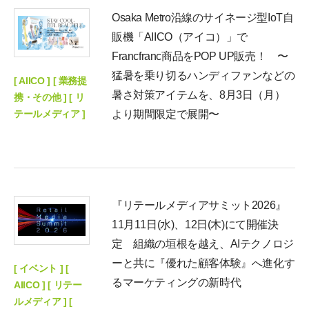
Osaka Metro沿線のサイネージ型IoT自
販機「AIICO（アイコ）」で
Francfranc商品をPOP UP販売！ 〜
猛暑を乗り切るハンディファンなどの
[ AIICO ] [ 業務提
暑さ対策アイテムを、8月3日（月）
携・その他 ] [ リ
テールメディア ]
より期間限定で展開〜
『リテールメディアサミット2026』
11月11日(水)、12日(木)にて開催決
定 組織の垣根を越え、AIテクノロジ
ーと共に『優れた顧客体験』へ進化す
[ イベント ] [
るマーケティングの新時代
AIICO ] [ リテー
ルメディア ] [