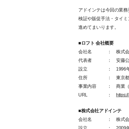
アドインテは今回の業務
検証や販促手法・タイミ
進めてまいります。
■ロフト 会社概要
会社名
： 株式
代表者
： 安藤
設立
： 1996
住所
： 東京都
事業内容
： 商業
URL
：
https:/
■株式会社アドインテ
会社名
： 株式
設立
： 2009