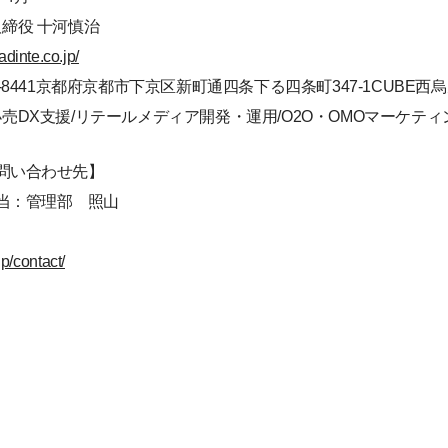
締役 十河慎治
/adinte.co.jp/
-8441京都府京都市下京区新町通四条下る四条町347-1CUBE西烏
売DX支援/リテールメディア開発・運用/O2O・OMOマーケティ
問い合わせ先】
当：管理部 照山
jp/contact/