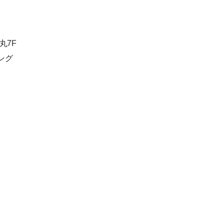
丸7F
ング