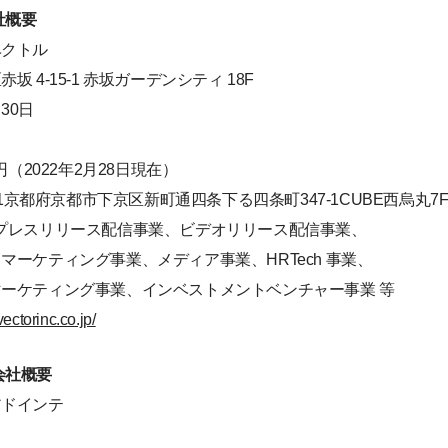
社概要
ベクトル
坂 4-15-1 赤坂ガーデンシティ 18F
月30日
万円（2022年2月28日現在）
8441京都府京都市下京区新町通四条下る四条町347-1CUBE西烏丸7
、プレスリリース配信事業、ビデオリリース配信事業、
ーケティング事業、メディア事業、HRTech 事業、
ケティング事業、インベストメントベンチャー事業 等
ectorinc.co.jp/
会社概要
アドインテ