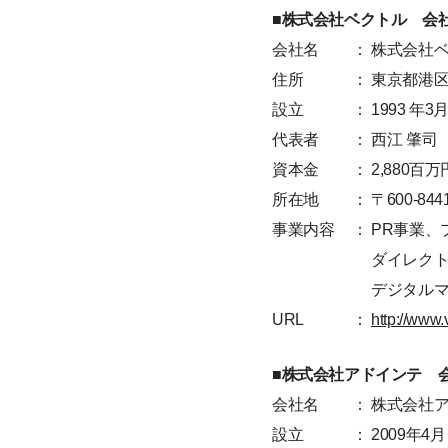
■株式会社ベクトル 会
会社名
： 株式会社
住所
： 東京都港区赤
設立
： 1993 年3
代表者
： 西江 肇司
資本金
： 2,880百
所在地
： 〒600-
事業内容
： PR事業
ダイレクトマ
デジタルマー
URL
：
http://www.v
■株式会社アドインテ 
会社名
： 株式会社
設立
： 2009年4月