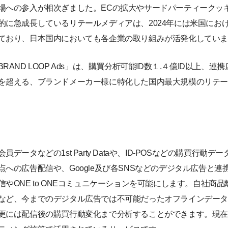
場への参入が相次ぎました。ECの拡大やサードパーティークッ
に急成長しているリテールメディアは、2024年には米国における
ており、日本国内においても各企業の取り組みが活発化してい
AND LOOP Ads」は、購買分析可能ID数１.４億ID以上、連
を超える、ブランドメーカー様に特化した国内最大規模のリテ
データなどの1st Party Dataや、ID-POSなどの購買行動
への広告配信や、Google及び各SNSなどのデジタル広告と
やONE to ONEコミュニケーションを可能にします。自社商
など、今までのデジタル広告では不可能だったオフラインデー
更には配信後の購買行動変化まで分析することができます。現在、