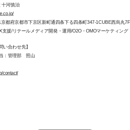
 十河慎治
e.co.jp/
8441京都府京都市下京区新町通四条下る四条町347-1CUBE西烏丸7
DX支援/リテールメディア開発・運用/O2O・OMOマーケティング
問い合わせ先】
当：管理部 照山
jp/contact/