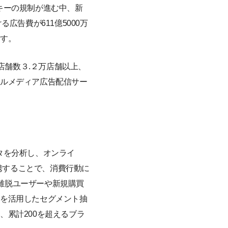
キーの規制が進む中、新
広告費が611億5000万
ます。
携店舗数３.２万店舗以上、
ールメディア広告配信サー
データを分析し、オンライ
連携することで、消費行動に
品離脱ユーザーや新規購買
タを活用したセグメント抽
累計200を超えるブラ