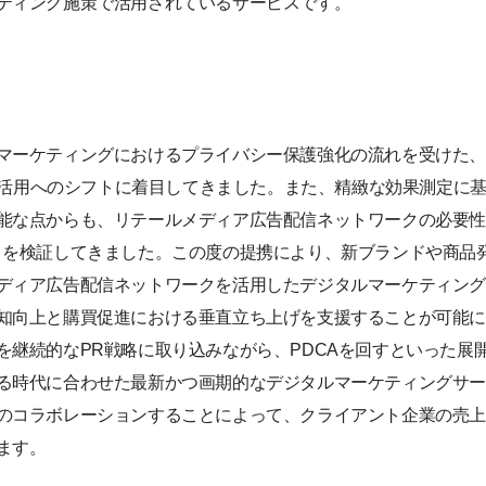
ティング施策で活用されているサービスです。
ケティングにおけるプライバシー保護強化の流れを受けた、3rd Pa
y Data活用へのシフトに着目してきました。また、精緻な効果測定
能な点からも、リテールメディア広告配信ネットワークの必要
さを検証してきました。この度の提携により、新ブランドや商品
ディア広告配信ネットワークを活用したデジタルマーケティン
知向上と購買促進における垂直立ち上げを支援することが可能
を継続的なPR戦略に取り込みながら、PDCAを回すといった展
る時代に合わせた最新かつ画期的なデジタルマーケティングサ
のコラボレーションすることによって、クライアント企業の売
ます。