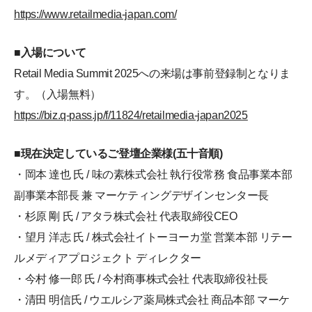
https://www.retailmedia-japan.com/
■入場について
Retail Media Summit 2025への来場は事前登録制となりま
す。（入場無料）
https://biz.q-pass.jp/f/11824/retailmedia-japan2025
■現在決定しているご登壇企業様(五十音順)
・岡本 達也 氏 / 味の素株式会社 執行役常務 食品事業本部
副事業本部長 兼 マーケティングデザインセンター長
・杉原 剛 氏 / アタラ株式会社 代表取締役CEO
・望月 洋志 氏 / 株式会社イトーヨーカ堂 営業本部 リテー
ルメディアプロジェクト ディレクター
・今村 修一郎 氏 / 今村商事株式会社 代表取締役社長
・清田 明信氏 / ウエルシア薬局株式会社 商品本部 マーケ