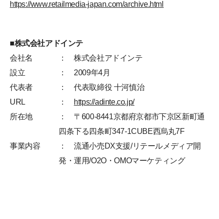
https://www.retailmedia-japan.com/archive.html
■株式会社アドインテ
会社名
： 株式会社アドインテ
設立
： 2009年4月
代表者
： 代表取締役 十河慎治
URL
：
https://adinte.co.jp/
所在地
： 〒600-8441京都府京都市下京区新町通
四条下る四条町347-1CUBE西烏丸7F
事業内容
： 流通小売DX支援/リテールメディア開
発・運用/O2O・OMOマーケティング