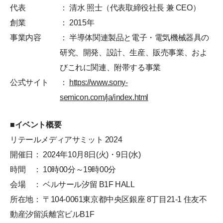
代表
： 清⽔ 照⼠（代表取締役社⻑ 兼 CEO）
創業
： 2015年
事業内容
： 半導体関連製品と電⼦・電気機械器具の
研究、開発、設計、⽣産、販売事業、およ
びこれに関連、附帯する事業
公式サイト
：
https://www.sony-
semicon.com/ja/index.html
■イベント概要
リテールメディアサミット 2024
開催日： 2024年10月8日(火)・9日(水)
時間 ： 10時00分～19時00分
会場 ： ベルサール汐留 B1F HALL
所在地： 〒104-0061東京都中央区銀座 8丁目21-1 住友不
動産汐留浜離宮ビルB1F