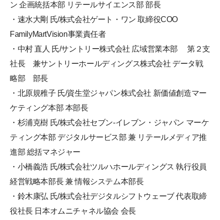
ン 企画統括本部 リテールサイエンス部 部長
・速水大剛 氏/株式会社ゲート・ワン 取締役COO
FamilyMartVision事業責任者
・中村 直人 氏/サントリー株式会社 広域営業本部 第２支
社長 兼サントリーホールディングス株式会社 データ戦
略部 部長
・北原規稚子 氏/資生堂ジャパン株式会社 新価値創造マー
ケティング本部 本部長
・杉浦克樹 氏/株式会社セブン-イレブン・ジャパン マーケ
ティング本部 デジタルサービス部 兼 リテールメディア推
進部 総括マネジャー
・小橋義浩 氏/株式会社ツルハホールディングス 執行役員
経営戦略本部長 兼 情報システム本部長
・鈴木康弘 氏/株式会社デジタルシフトウェーブ 代表取締
役社長 日本オムニチャネル協会 会長