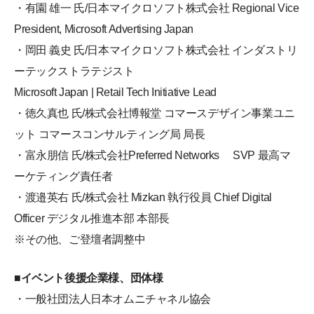
・有園 雄一 氏/日本マイクロソフト株式会社 Regional Vice
President, Microsoft Advertising Japan
・岡田 義史 氏/日本マイクロソフト株式会社 インダストリ
ーテックストラテジスト
Microsoft Japan | Retail Tech Initiative Lead
・徳久真也 氏/株式会社博報堂 コマースデザイン事業ユニ
ット コマースコンサルティング局 局長
・富永朋信 氏/株式会社Preferred Networks SVP 最高マ
ーケティング責任者
・渡邉英右 氏/株式会社 Mizkan 執行役員 Chief Digital
Officer デジタル推進本部 本部長
※その他、ご登壇者調整中
■イベント後援企業様、団体様
・一般社団法人日本オムニチャネル協会