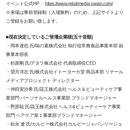
イベント公式HP：
https://www.retailmedia-japan.com/
※来場は事前登録制（入場無料）のため、上記サイトより
ご登録をお願い致します。
■現在決定しているご登壇企業様(五十音順)
・岡本達也 氏/味の素株式会社 執行役常務食品事業本部 副
事業本部長
・杉原剛 氏/アタラ株式会社 代表取締役CEO
・望月洋志 氏/株式会社イトーヨーカ堂 商品本部 リテール
メディアプロジェクト ディレクター
・仲田実沙希 氏/花王株式会社 ヘルス＆ビューティケア事
業部門 パーソナルヘルス事業部 ブランドマネージャー
・野原聡 氏/花王株式会社 ヘルス&ビューティーケア事業
部門 ヘアケア第１事業部ブランドマネージャー
・松永 遼 氏/カルビー株式会社カルビージャパンリージョ