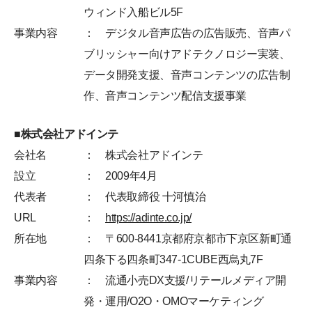
ウィンド入船ビル5F
事業内容
： デジタル音声広告の広告販売、音声パ
ブリッシャー向けアドテクノロジー実装、
データ開発支援、音声コンテンツの広告制
作、音声コンテンツ配信支援事業
■株式会社アドインテ
会社名
： 株式会社アドインテ
設立
： 2009年4月
代表者
： 代表取締役 十河慎治
URL
：
https://adinte.co.jp/
所在地
： 〒600-8441京都府京都市下京区新町通
四条下る四条町347-1CUBE西烏丸7F
事業内容
： 流通小売DX支援/リテールメディア開
発・運用/O2O・OMOマーケティング