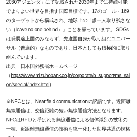
2030アジェンダ」にて記載された2030年までに持続可能
でよりよい世界を目指す国際目標です。17のゴール・169
のターゲットから構成され、地球上の「誰一人取り残さな
い（leave no one behind）」ことを誓っています。 SDGs
は発展途上国のみならず、先進国自身が取り組むユニバー
サル（普遍的）なものであり、日本としても積極的に取り
組んでいます。
出典：日本国外務省ホームページ
（
https://www.mizuhobank.co.jp/corporate/b_support/ms_sal
on/special/index.html
)
※NFCとは、Near field communicationの訳語です。近距離
無線通信は、交信距離の短い無線通信方法となります。
NFCはRFIDと呼ばれる無線通信による個体識別の技術の
一種、近距離無線通信の技術を統一化した世界共通の規格