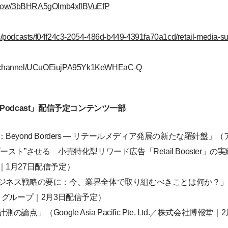
m/show/3bBHRA5gOlmb4xflBVuEfP
jp/podcasts/f04f24c3-2054-486d-b449-4391fa70a1cd/retail-media-s
om/channel/UCuOEiujPA95Yk1KeWHEaC-Q
mmit Podcast」配信予定コンテンツ一部
eyond Borders ― リテールメディア発展の新たな羅針盤」
スト”させる 小売特化型リワード広告「Retail Booster」
1月27日配信予定）
ジネス戦略の要に：今、業界全体で取り組むべきことは何か？
 グループ｜2月3日配信予定）
点」（Google Asia Pacific Pte. Ltd.／株式会社博報堂