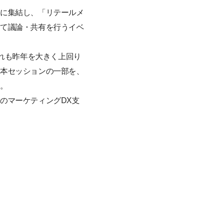
堂に集結し、「リテールメ
いて議論・共有を行うイベ
いずれも昨年を大きく上回り
た本セッションの一部を、
い。
のマーケティングDX支