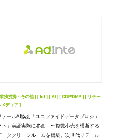
 業務提携・その他 ] [ Iot ] [ AI ] [ CDP/DMP ] [ リテー
ルメディア ]
リテールAI協会「ユニファイドデータプロジェ
クト」実証実験に参画 〜複数小売を横断する
データクリーンルームを構築。次世代リテール