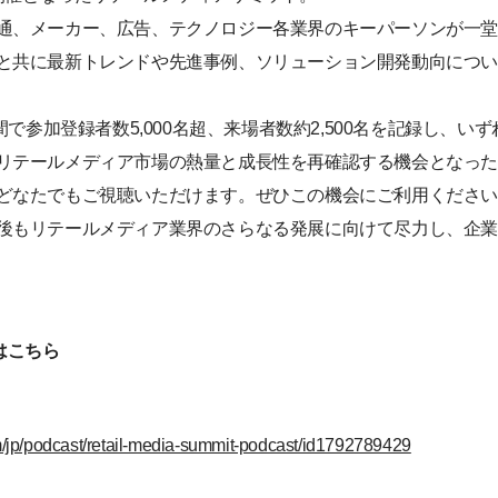
通、メーカー、広告、テクノロジー各業界のキーパーソンが一
と共に最新トレンドや先進事例、ソリューション開発動向につ
日間で参加登録者数5,000名超、来場者数約2,500名を記録し、
リテールメディア市場の熱量と成長性を再確認する機会となっ
どなたでもご視聴いただけます。ぜひこの機会にご利用くださ
後もリテールメディア業界のさらなる発展に向けて尽力し、企業
はこちら
m/jp/podcast/retail-media-summit-podcast/id1792789429