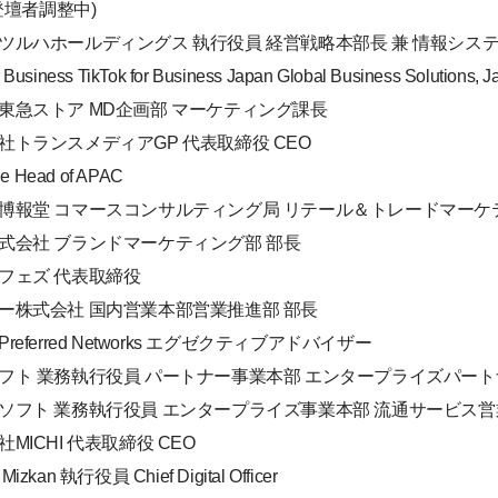
登壇者調整中)
会社ツルハホールディングス 執行役員 経営戦略本部長 兼 情報シス
siness TikTok for Business Japan Global Business Solutions, Ja
会社東急ストア MD企画部 マーケティング課長
式会社トランスメディアGP 代表取締役 CEO
ue Head of APAC
式会社博報堂 コマースコンサルティング局 リテール＆トレードマーケ
プ株式会社 ブランドマーケティング部 部長
会社フェズ 代表取締役
キラー株式会社 国内営業本部営業推進部 部長
referred Networks エグゼクティブアドバイザー
クロソフト 業務執行役員 パートナー事業本部 エンタープライズパー
イクロソフト 業務執行役員 エンタープライズ事業本部 流通サービス
社MICHI 代表取締役 CEO
an 執行役員 Chief Digital Officer