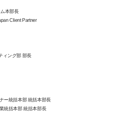
テム本部長
pan Client Partner
ティング部 部長
トナー統括本部 統括本部長
営業統括本部 統括本部長