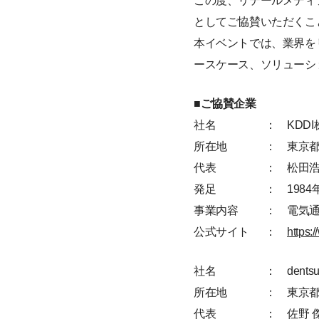
この度、リテールメディアサ
としてご協賛いただくこ
本イベントでは、業界を
ースケース、ソリューシ
■ご協賛企業
社名
： KDD
所在地
： 東京都港
代表
： 松田
発足
： 1984
事業内容
： 電気
公式サイト
：
https:
社名
： dentsu
所在地
： 東京都
代表
： 佐野 