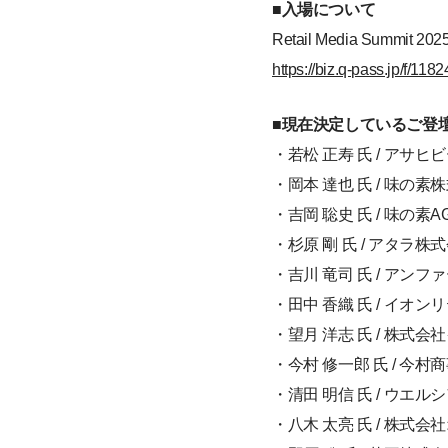
■入場について
Retail Media Su
https://biz.q-pass.jp/f/11
■現在決定しているご登壇
・若松 正寿 氏 / アサ
・岡本 達也 氏 / 味
・吉岡 聡史 氏 / 味
・杉原 剛 氏 / アタラ株
・吉川 竜司 氏 / アン
・田中 香織 氏 / イオ
・望月 洋志 氏 / 株
・今村 修一郎 氏 / 今
・清田 明信 氏 / ウエ
・八木 太亮 氏 / 株式