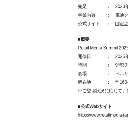
発足
： 2023
事業内容
： 電通
公式サイト
：
https:
■概要
Retail Media Summit 202
開催日
： 2025年
時間
： 9時30
会場
： ベル
所在地
： 〒160
※ご登壇状況に応じて、
■公式Webサイト
https://www.retailmedia-j