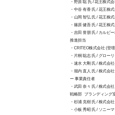
・野原 聡 氏 / 花王株
・中谷 有香 氏 / 花王
・山岡 智弘 氏 / 花王
・篠原 健吾 氏 / 花王
・吉田 誉朋 氏 / カ
推進担当
・CRITEO株式会社 (登
・片桐 聡志 氏 / グロ
・速水 大剛 氏 / 株式会社
・堀内 直人 氏 / 株式会
ー 事業責任者
・武田 奈々 氏 / 株
戦略部 ブランディング室
・杉浦 克樹 氏 / 株式
・小板 秀昭 氏 / ソニ