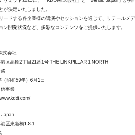
ミット2025に、「KDDI株式会社」と「dentsu Japan」
とが決定いたしました。
リードする各企業様の講演やセッションを通じて、リテールメ
ョン開発状況など、多彩なコンテンツをご提供いたします。
I株式会社
区高輪2丁目21番1号 THE LINKPILLAR 1 NORTH
浩路
年（昭和59年）6月1日
通信事業
//www.kddi.com/
 Japan
港区東新橋1-8-1
傑