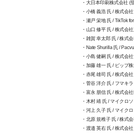
・大日本印刷株式会社 (
・小橋 義浩 氏 / 株式
・瀬戸 栄地 氏 / TikTok for Bu
・山口 修平 氏 / 株式
・雑賀 幸太郎 氏 / 株
・Nate Shurilla 氏 / Pacv
・小島 健嗣 氏 / 株
・加藤 雄一 氏 / ピッ
・赤尾 雄司 氏 / 株式
・菅谷 洋介 氏 / フマ
・富永 朋信 氏 / 株式会社P
・木村 靖 氏 / マイ
・河上 久子 氏 / マ
・北原 規稚子 氏 / 株式会
・渡邉 英右 氏 / 株式会社 Mizk