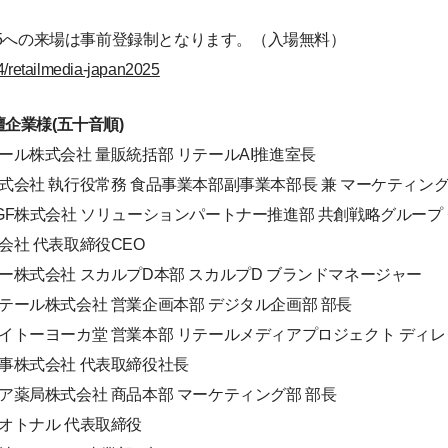
mmit 2025への来場は事前登録制となります。（入場無料）
824/retailmedia-japan2025
企業様(五十音順)
ヒビール株式会社 量販統括部 リテールAI推進室長
の素株式会社 執行役常務 食品事業本部副事業本部長 兼 マーケティ
の素AGF株式会社 ソリューションパートナー推進部 共創戦略グループ
式会社 代表取締役CEO
ファー株式会社 スカルプD本部 スカルプD ブランドマネージャー
ンリテール株式会社 営業企画本部 デジタル企画部 部長
式会社イトーヨーカ堂 営業本部 リテールメディアプロジェクト ディ
村商事株式会社 代表取締役社長
ルシア薬局株式会社 商品本部 マーケティング部 部長
会社オトナル 代表取締役