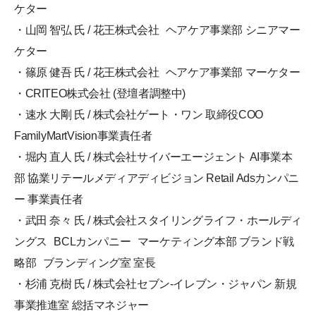
ケター
・山岡 智弘 氏 / 花王株式会社 ヘアケア事業部 シニアマー
ケター
・篠原 健吾 氏 / 花王株式会社 ヘアケア事業部 マーケター
・CRITEO株式会社 (登壇者調整中)
・速水 大剛 氏 / 株式会社ゲート・ワン 取締役COO
FamilyMartVision事業責任者
・堀内 直人 氏 / 株式会社サイバーエージェント AI事業本
部 協業リテールメディアディビジョン Retail Adsカンパニ
ー 事業責任者
・武田 奈々 氏 / 株式会社スタイリングライフ・ホールディ
ングス BCLカンパニー マーケティング本部 ブランド戦
略部 ブランディング室 室長
・杉浦 克樹 氏 / 株式会社セブン-イレブン・ジャパン 新規
事業推進室 総括マネジャー