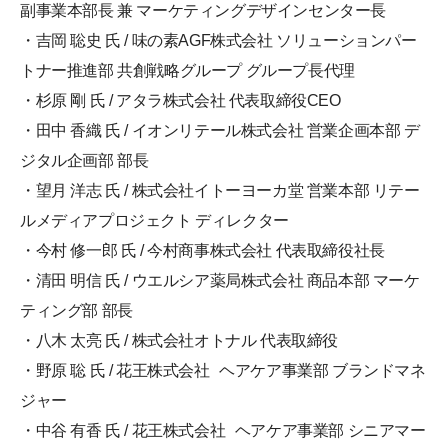
副事業本部長 兼 マーケティングデザインセンター長
・吉岡 聡史 氏 / 味の素AGF株式会社 ソリューションパー
トナー推進部 共創戦略グループ グループ長代理
・杉原 剛 氏 / アタラ株式会社 代表取締役CEO
・田中 香織 氏 / イオンリテール株式会社 営業企画本部 デ
ジタル企画部 部長
・望月 洋志 氏 / 株式会社イトーヨーカ堂 営業本部 リテー
ルメディアプロジェクト ディレクター
・今村 修一郎 氏 / 今村商事株式会社 代表取締役社長
・清田 明信 氏 / ウエルシア薬局株式会社 商品本部 マーケ
ティング部 部長
・八木 太亮 氏 / 株式会社オトナル 代表取締役
・野原 聡 氏 / 花王株式会社 ヘアケア事業部 ブランドマネ
ジャー
・中谷 有香 氏 / 花王株式会社 ヘアケア事業部 シニアマー