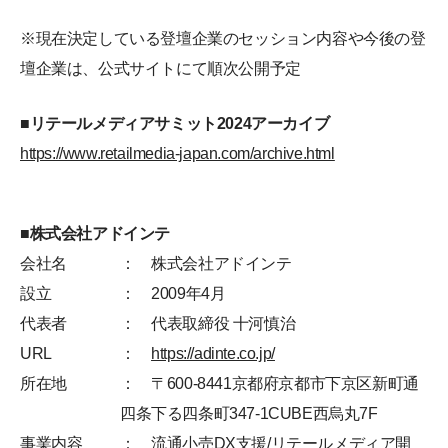
※現在決定している登壇企業のセッション内容や今後の登
壇企業は、公式サイトにて順次公開予定
■リテールメディアサミット2024アーカイブ
https://www.retailmedia-japan.com/archive.html
■株式会社アドインテ
会社名
： 株式会社アドインテ
設立
： 2009年4月
代表者
： 代表取締役 十河慎治
URL
：
https://adinte.co.jp/
所在地
： 〒600-8441京都府京都市下京区新町通
四条下る四条町347-1CUBE西烏丸7F
事業内容
： 流通小売DX支援/リテールメディア開