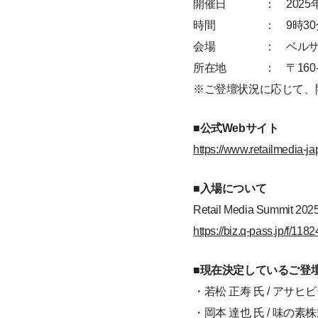
開催日
： 2025年
時間
： 9時30
会場
： ベル
所在地
： 〒160
※ご登壇状況に応じて、
■公式Webサイト
https://www.retailmedia-j
■入場について
Retail Media Su
https://biz.q-pass.jp/f/11
■現在決定しているご登壇
・若松 正寿 氏 / アサ
・岡本 達也 氏 / 味