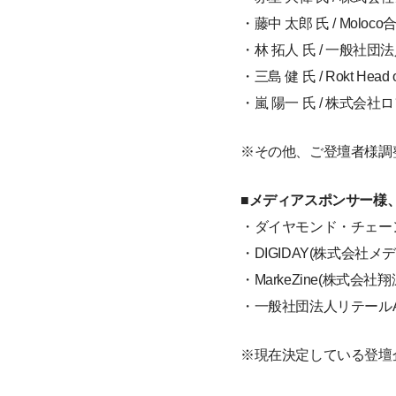
・藤中 太郎 氏 / Moloco
・林 拓人 氏 / 一般社
・三島 健 氏 / Rokt Head o
・嵐 陽一 氏 / 株式会社
※その他、ご登壇者様調
■メディアスポンサー様
・ダイヤモンド・チェー
・DIGIDAY(株式会社メ
・MarkeZine(株式会社翔
・一般社団法人リテールA
※現在決定している登壇