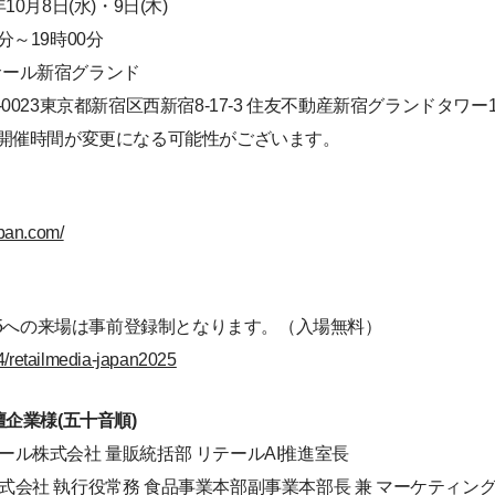
10月8日(水)・9日(木)
分～19時00分
サール新宿グランド
-0023東京都新宿区西新宿8-17-3 住友不動産新宿グランドタワー1
開催時間が変更になる可能性がございます。
apan.com/
mmit 2025への来場は事前登録制となります。（入場無料）
824/retailmedia-japan2025
企業様(五十音順)
ヒビール株式会社 量販統括部 リテールAI推進室長
の素株式会社 執行役常務 食品事業本部副事業本部長 兼 マーケティ