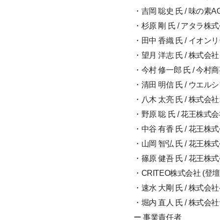
・吉岡 聡史 氏 / 味
・杉原 剛 氏 / アタラ株
・田中 香織 氏 / イオ
・望月 洋志 氏 / 株
・今村 修一郎 氏 / 今
・清田 明信 氏 / ウエ
・八木 太亮 氏 / 株式
・野原 聡 氏 / 花王株
・中谷 有香 氏 / 花王
・山岡 智弘 氏 / 花王
・篠原 健吾 氏 / 花王
・CRITEO株式会社 (登
・速水 大剛 氏 / 株式会社
・堀内 直人 氏 / 株式会
ー 事業責任者