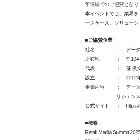
年連続でのご協賛となり
本イベントでは、業界を
ースケース、ソリューシ
■ご協賛企業
社名
： デー
所在地
： 〒10
代表
： 笹 俊
設立
： 2012
事業内容
： データ
リジェン
公式サイト
：
https:
■概要
Retail Media Summit 202