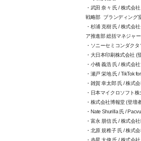
・武田 奈々 氏 / 株
戦略部 ブランディング室
・杉浦 克樹 氏 / 株
ア推進部 総括マネジャー
・ソニーセミコンダクタソ
・大日本印刷株式会社 (
・小橋 義浩 氏 / 株式
・瀬戸 栄地 氏 / TikTok for Bu
・雑賀 幸太郎 氏 / 株
・日本マイクロソフト株式
・株式会社博報堂 (登壇
・Nate Shurilla 氏 / Pacv
・富永 朋信 氏 / 株式会社P
・北原 規稚子 氏 / 株式会
・赤星 大偉 氏 / 株式会社メルカ