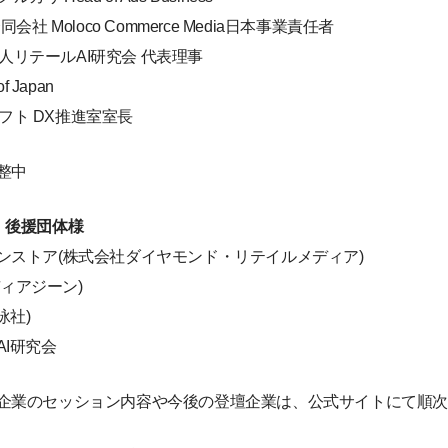
合同会社 Moloco Commerce Media日本事業責任者
団法人リテールAI研究会 代表理事
f Japan
ロフト DX推進室室長
整中
、後援団体様
ンストア(株式会社ダイヤモンド・リテイルメディア)
ディアジーン)
泳社)
I研究会
企業のセッション内容や今後の登壇企業は、公式サイトにて順