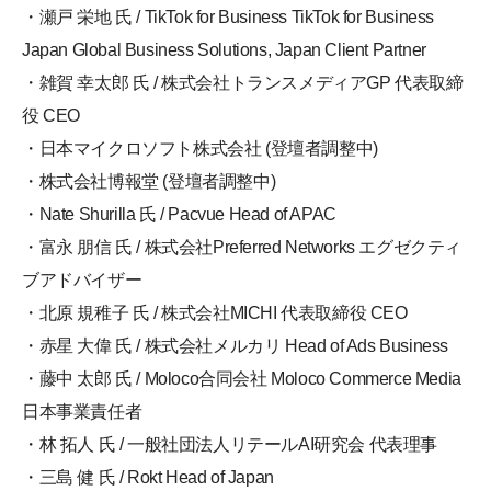
・瀬戸 栄地 氏 / TikTok for Business TikTok for Business
Japan Global Business Solutions, Japan Client Partner
・雑賀 幸太郎 氏 / 株式会社トランスメディアGP 代表取締
役 CEO
・日本マイクロソフト株式会社 (登壇者調整中)
・株式会社博報堂 (登壇者調整中)
・Nate Shurilla 氏 / Pacvue Head of APAC
・富永 朋信 氏 / 株式会社Preferred Networks エグゼクティ
ブアドバイザー
・北原 規稚子 氏 / 株式会社MICHI 代表取締役 CEO
・赤星 大偉 氏 / 株式会社メルカリ Head of Ads Business
・藤中 太郎 氏 / Moloco合同会社 Moloco Commerce Media
日本事業責任者
・林 拓人 氏 / 一般社団法人リテールAI研究会 代表理事
・三島 健 氏 / Rokt Head of Japan