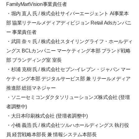
FamilyMartVision事業責任者
・堀内 直人 氏 / 株式会社サイバーエージェント AI事業本
部 協業リテールメディアディビジョン Retail Adsカンパニ
ー 事業責任者
・武田 奈々 氏 / 株式会社スタイリングライフ・ホールディ
ングス BCLカンパニー マーケティング本部 ブランド戦略
部 ブランディング室 室長
・杉浦 克樹 氏 / 株式会社セブン-イレブン・ジャパン マー
ケティング本部 デジタルサービス部 兼 リテールメディア
推進部 総括マネジャー
・ソニーセミコンダクタソリューションズ株式会社 (登壇
者調整中)
・大日本印刷株式会社 (登壇者調整中)
・小橋 義浩 氏 / 株式会社ツルハホールディングス 執行役
員 経営戦略本部長 兼 情報システム本部長