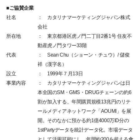
■ご協賛企業
社名
： カタリナマーケティングジャパン株式
会社
所在地
： 東京都港区虎ノ門二丁目2番1号 住友不
動産虎ノ門タワー33階
代表
： Sean Chu（ショーン・チュウ）/ 儲󠄀俊
祥（漢字名）
設立
： 1999年７月13日
事業内容
： カタリナマーケティングジャパンは日
本全国のSM・GMS・DRUGチェーンの約6
割が加入する、年間購買規模13兆円のリテ
ールメディアネットワーク「AOUMI」を展
開。そのなかに預かる約1億4000万ID分の
1stPartyデータを統計データ化。市場データ
として活用可能にし、年間約200を超える食