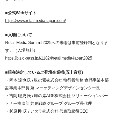
■公式Webサイト
https://www.retailmedia-japan.com/
■入場について
Retail Media Summit 2025への来場は事前登録制となりま
す。（入場無料）
https://biz.q-pass.jp/f/11824/retailmedia-japan2025
■現在決定しているご登壇企業様(五十音順)
・岡本 達也 氏 / 味の素株式会社 執行役常務 食品事業本部
副事業本部長 兼 マーケティングデザインセンター長
・吉岡 聡史 氏 / 味の素AGF株式会社 ソリューションパー
トナー推進部 共創戦略グループ グループ長代理
・杉原 剛 氏 / アタラ株式会社 代表取締役CEO