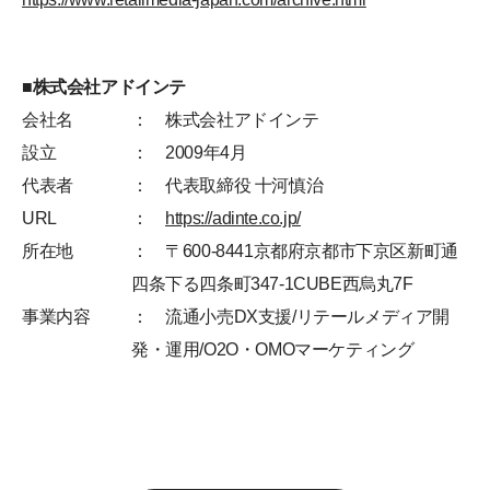
■株式会社アドインテ
会社名
： 株式会社アドインテ
設立
： 2009年4月
代表者
： 代表取締役 十河慎治
URL
：
https://adinte.co.jp/
所在地
： 〒600-8441京都府京都市下京区新町通
四条下る四条町347-1CUBE西烏丸7F
事業内容
： 流通小売DX支援/リテールメディア開
発・運用/O2O・OMOマーケティング